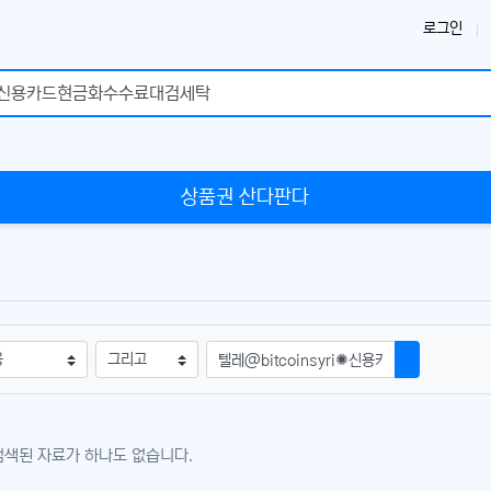
로그인
상품권 산다판다
검색방법
검색어
검색하기
검색된 자료가 하나도 없습니다.