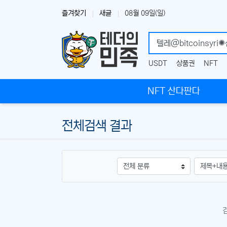
상단 네비
즐겨찾기
새글
08월 09일(일)
USDT
상품권
NFT
메인 메뉴
NFT 산다판다
전체검색 결과
그룹
검색조건