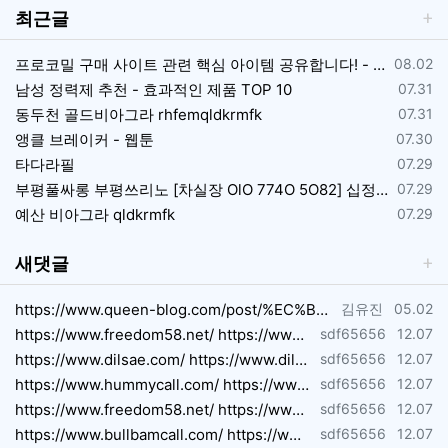
최근글
등록일
프로코밀 구매 사이트 관련 핵심 아이템 공유합니다! - 비아센터
08.02
등록일
남성 정력제 추천 - 효과적인 제품 TOP 10
07.31
등록일
동두천 골드비아그라 rhfemqldkrmfk
07.31
등록일
앵클 브레이커 - 웹툰
07.30
등록일
타다라필
07.29
등록일
부평풀싸롱 부평쓰리노 [차실장 OlO 774O 5O82] 십정동쓰리노 동암쓰리노 예약 과정을 이해하는 핵심 가이드 부평노래방 부평셔츠룸 부평유흥 부평룸싸롱 부평3NO 삼산동쓰리노 산곡동쓰리노 굴포
07.29
등록일
예산 비아그라 qldkrmfk
07.29
새댓글
등록자
등록일
https://www.queen-blog.com/post/%EC%B2%AD%EC%96%91%EC%B6%9C%EC%9E%A5%EC%95%88%EB…
김유진
05.02
등록자
등록일
https://www.freedom58.net/ https://www.freedom58.net/about https://www.freedom…
sdf65656
12.07
등록자
등록일
https://www.dilsae.com/ https://www.dilsae.com/dalseong https://www.dilsae.com…
sdf65656
12.07
등록자
등록일
https://www.hummycall.com/ https://www.hummycall.com/2 https://www.hummycall.c…
sdf65656
12.07
등록자
등록일
https://www.freedom58.net/ https://www.freedom58.net/about https://www.freedom…
sdf65656
12.07
등록자
등록일
https://www.bullbamcall.com/ https://www.bullbamcall.com/1 https://www.bullbam…
sdf65656
12.07