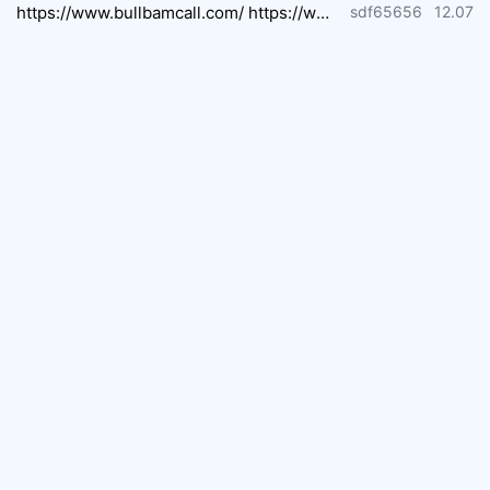
등록자
등록일
https://www.bullbamcall.com/ https://www.bullbamcall.com/1 https://www.bullbam…
sdf65656
12.07