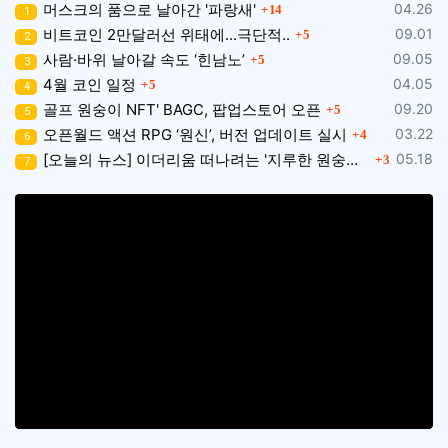
댓글
등록일
머스크의 품으로 날아간 '파랑새'
04.26
14
1
댓글
등록일
비트코인 2만달러선 위태에...극단적..
09.01
5
2
댓글
등록일
사람·바위 날아갈 속도 ‘힌남노’
09.05
5
3
댓글
등록일
4월 코인 일정
04.05
5
4
댓글
등록일
골프 원숭이 NFT' BAGC, 팝업스토어 오픈
09.20
5
5
댓글
등록일
오픈월드 액션 RPG ‘원신’, 버전 업데이트 실시
03.22
4
6
댓글
등록일
[오늘의 뉴스] 이더리움 떠나려는 '지루한 원숭이들'
05.18
3
7