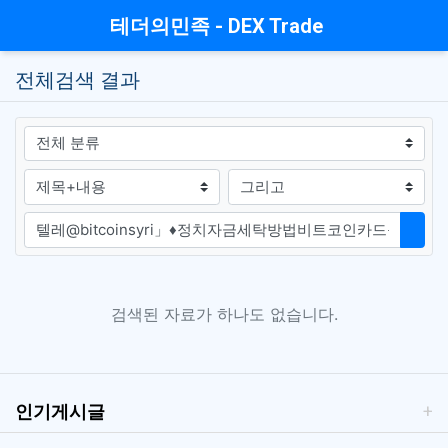
메뉴
테더의민족 - DEX Trade
전체검색 결과
그룹
검색조건
검색방법
검색어
검색
검색된 자료가 하나도 없습니다.
인기게시글