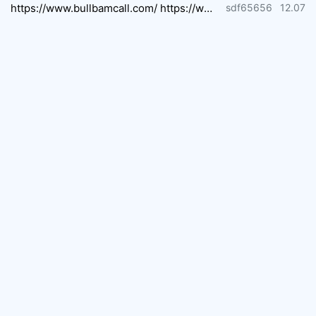
등록자
등록일
https://www.bullbamcall.com/ https://www.bullbamcall.com/1 https://www.bullbam…
sdf65656
12.07