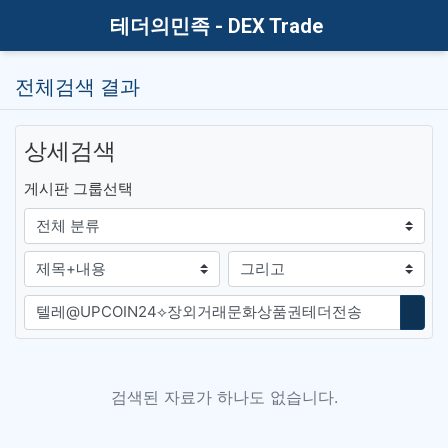
메뉴
테더의민족 - DEX Trade
전체검색 결과
상세검색
그룹
게시판 그룹선택
검색조건
검색방법
검색어
검색
검색된 자료가 하나도 없습니다.