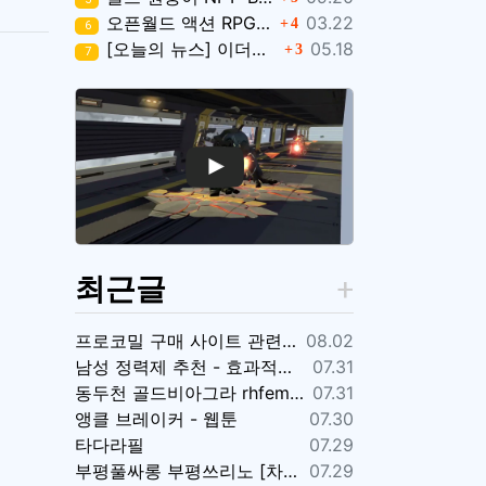
댓글
등록일
오픈월드 액션 RPG ‘원신’, 버전 업데이트 실시
03.22
4
6
댓글
등록일
[오늘의 뉴스] 이더리움 떠나려는 '지루한 원숭이들'
05.18
3
7
최근글
등록일
프로코밀 구매 사이트 관련 핵심 아이템 공유합니다! - 비아센터
08.02
등록일
남성 정력제 추천 - 효과적인 제품 TOP 10
07.31
등록일
동두천 골드비아그라 rhfemqldkrmfk
07.31
등록일
앵클 브레이커 - 웹툰
07.30
등록일
타다라필
07.29
등록일
부평풀싸롱 부평쓰리노 [차실장 OlO 774O 5O82] 십정동쓰리노 동암쓰리노 예약 과정을 이해하는 핵심 가이드 부평노래방 부평셔츠룸 부평유흥 부평룸싸롱 부평3NO 삼산동쓰리노 산곡동쓰리노 굴포
07.29