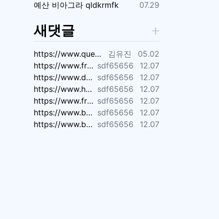
등록일
예산 비아그라 qldkrmfk
07.29
새댓글
등록자
등록일
https://www.queen-blog.com/post/%EC%B2%AD%EC%96%91%EC%B6%9C%EC%9E%A5%EC%95%88%EB…
김유진
05.02
등록자
등록일
https://www.freedom58.net/ https://www.freedom58.net/about https://www.freedom…
sdf65656
12.07
등록자
등록일
https://www.dilsae.com/ https://www.dilsae.com/dalseong https://www.dilsae.com…
sdf65656
12.07
등록자
등록일
https://www.hummycall.com/ https://www.hummycall.com/2 https://www.hummycall.c…
sdf65656
12.07
등록자
등록일
https://www.freedom58.net/ https://www.freedom58.net/about https://www.freedom…
sdf65656
12.07
등록자
등록일
https://www.bullbamcall.com/ https://www.bullbamcall.com/1 https://www.bullbam…
sdf65656
12.07
등록자
등록일
https://www.bullbamcall.com/ https://www.bullbamcall.com/1 https://www.bullbam…
sdf65656
12.07