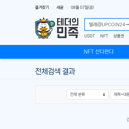
상단 네비
즐겨찾기
새글
08월 07일(금)
USDT
NFT
상품권
메인 메뉴
NFT 산다판다
전체검색 결과
그룹
검색조건