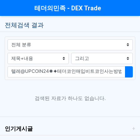
메뉴
테더의민족 - DEX Trade
전체검색 결과
그룹
검색조건
검색방법
검색어
검색
검색된 자료가 하나도 없습니다.
인기게시글