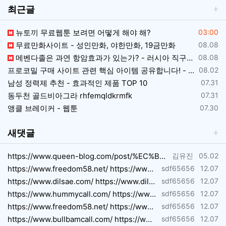
최근글
등록일
뉴토끼 무료웹툰 보려면 어떻게 해야 해?
03:00
등록일
무료만화사이트 - 성인만화, 야한만화, 19금만화
08.08
등록일
메벤다졸은 과연 항암효과가 있는가? - 러시아 직구 우라몰 ulA24.top
08.08
등록일
프로코밀 구매 사이트 관련 핵심 아이템 공유합니다! - 비아센터
08.02
등록일
남성 정력제 추천 - 효과적인 제품 TOP 10
07.31
등록일
동두천 골드비아그라 rhfemqldkrmfk
07.31
등록일
앵클 브레이커 - 웹툰
07.30
새댓글
등록자
등록일
https://www.queen-blog.com/post/%EC%B2%AD%EC%96%91%EC%B6%9C%EC%9E%A5%EC%95%88%EB…
김유진
05.02
등록자
등록일
https://www.freedom58.net/ https://www.freedom58.net/about https://www.freedom…
sdf65656
12.07
등록자
등록일
https://www.dilsae.com/ https://www.dilsae.com/dalseong https://www.dilsae.com…
sdf65656
12.07
등록자
등록일
https://www.hummycall.com/ https://www.hummycall.com/2 https://www.hummycall.c…
sdf65656
12.07
등록자
등록일
https://www.freedom58.net/ https://www.freedom58.net/about https://www.freedom…
sdf65656
12.07
등록자
등록일
https://www.bullbamcall.com/ https://www.bullbamcall.com/1 https://www.bullbam…
sdf65656
12.07