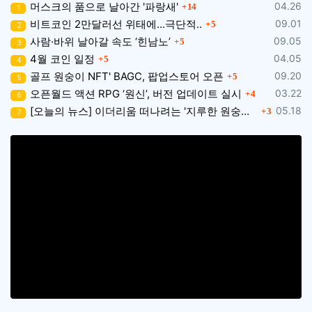
댓글
등록일
머스크의 품으로 날아간 '파랑새'
04.26
14
1
댓글
등록일
비트코인 2만달러선 위태에...극단적..
09.01
5
2
댓글
등록일
사람·바위 날아갈 속도 ‘힌남노’
09.05
5
3
댓글
등록일
4월 코인 일정
04.05
5
4
댓글
등록일
골프 원숭이 NFT' BAGC, 팝업스토어 오픈
09.20
5
5
댓글
등록일
오픈월드 액션 RPG ‘원신’, 버전 업데이트 실시
03.22
4
6
댓글
등록일
[오늘의 뉴스] 이더리움 떠나려는 '지루한 원숭이들'
05.18
3
7