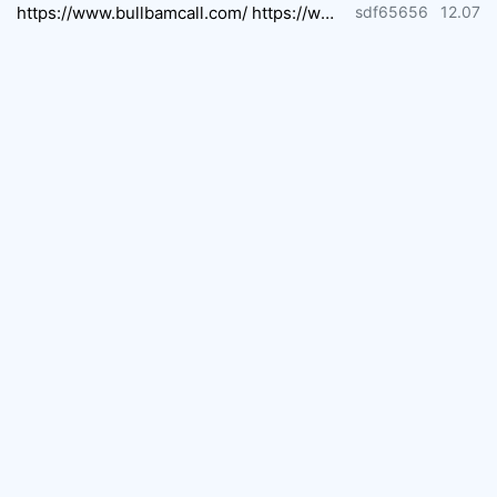
등록자
등록일
https://www.bullbamcall.com/ https://www.bullbamcall.com/1 https://www.bullbam…
sdf65656
12.07