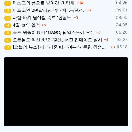
댓글
등록일
머스크의 품으로 날아간 '파랑새'
04.26
14
1
댓글
등록일
비트코인 2만달러선 위태에...극단적..
09.01
5
2
댓글
등록일
사람·바위 날아갈 속도 ‘힌남노’
09.05
5
3
댓글
등록일
4월 코인 일정
04.05
5
4
댓글
등록일
골프 원숭이 NFT' BAGC, 팝업스토어 오픈
09.20
5
5
댓글
등록일
오픈월드 액션 RPG ‘원신’, 버전 업데이트 실시
03.22
4
6
댓글
등록일
[오늘의 뉴스] 이더리움 떠나려는 '지루한 원숭이들'
05.18
3
7