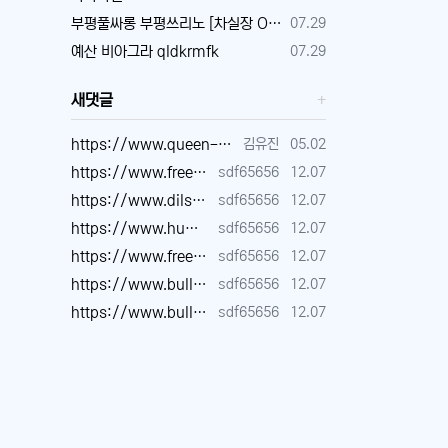
등록일
부평풀싸롱 부평쓰리노 [차실장 OlO 774O 5O82] 십정동쓰리노 동암쓰리노 예약 과정을 이해하는 핵심 가이드 부평노래방 부평셔츠룸 부평유흥 부평룸싸롱 부평3NO 삼산동쓰리노 산곡동쓰리노 굴포
07.29
등록일
예산 비아그라 qldkrmfk
07.29
새댓글
등록자
등록일
https://www.queen-blog.com/post/%EC%B2%AD%EC%96%91%EC%B6%9C%EC%9E%A5%EC%95%88%EB…
김유진
05.02
등록자
등록일
https://www.freedom58.net/ https://www.freedom58.net/about https://www.freedom…
sdf65656
12.07
등록자
등록일
https://www.dilsae.com/ https://www.dilsae.com/dalseong https://www.dilsae.com…
sdf65656
12.07
등록자
등록일
https://www.hummycall.com/ https://www.hummycall.com/2 https://www.hummycall.c…
sdf65656
12.07
등록자
등록일
https://www.freedom58.net/ https://www.freedom58.net/about https://www.freedom…
sdf65656
12.07
등록자
등록일
https://www.bullbamcall.com/ https://www.bullbamcall.com/1 https://www.bullbam…
sdf65656
12.07
등록자
등록일
https://www.bullbamcall.com/ https://www.bullbamcall.com/1 https://www.bullbam…
sdf65656
12.07