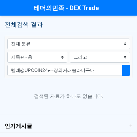
메뉴
테더의민족 - DEX Trade
전체검색 결과
그룹
검색조건
검색방법
검색어
검색
검색된 자료가 하나도 없습니다.
인기게시글