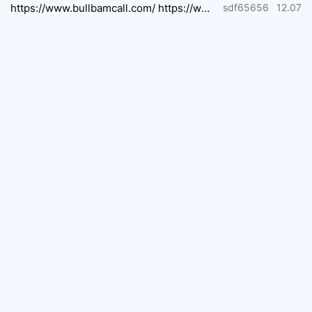
등록자
등록일
https://www.bullbamcall.com/ https://www.bullbamcall.com/1 https://www.bullbam…
sdf65656
12.07