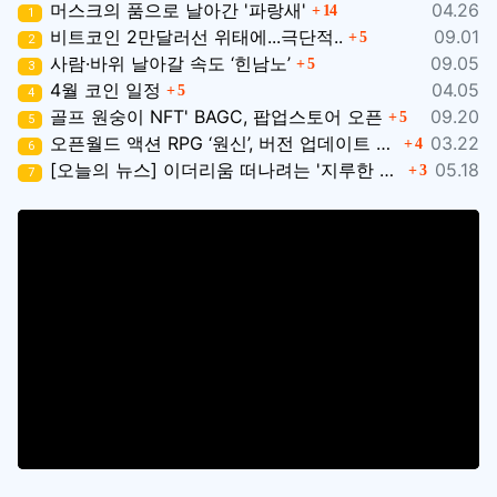
댓글
등록일
머스크의 품으로 날아간 '파랑새'
04.26
14
1
댓글
등록일
비트코인 2만달러선 위태에...극단적..
09.01
5
2
댓글
등록일
사람·바위 날아갈 속도 ‘힌남노’
09.05
5
3
댓글
등록일
4월 코인 일정
04.05
5
4
댓글
등록일
골프 원숭이 NFT' BAGC, 팝업스토어 오픈
09.20
5
5
댓글
등록일
오픈월드 액션 RPG ‘원신’, 버전 업데이트 실시
03.22
4
6
댓글
등록일
[오늘의 뉴스] 이더리움 떠나려는 '지루한 원숭이들'
05.18
3
7