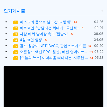
인기게시글
댓글
등록일
머스크의 품으로 날아간 '파랑새'
04.26
14
1
댓글
등록일
비트코인 2만달러선 위태에...극단적..
09.01
5
2
댓글
등록일
사람·바위 날아갈 속도 ‘힌남노’
09.05
5
3
댓글
등록일
4월 코인 일정
04.05
5
4
댓글
등록일
골프 원숭이 NFT' BAGC, 팝업스토어 오픈
09.20
5
5
댓글
등록일
오픈월드 액션 RPG ‘원신’, 버전 업데이트 실시
03.22
4
6
댓글
등록일
[오늘의 뉴스] 이더리움 떠나려는 '지루한 원숭이들'
05.18
3
7