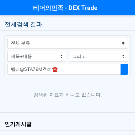
메뉴
테더의민족 - DEX Trade
전체검색 결과
그룹
검색조건
검색방법
검색어
검색
검색된 자료가 하나도 없습니다.
인기게시글