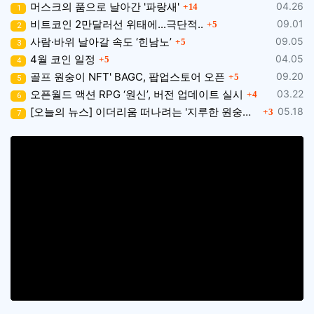
댓글
등록일
머스크의 품으로 날아간 '파랑새'
04.26
14
1
댓글
등록일
비트코인 2만달러선 위태에...극단적..
09.01
5
2
댓글
등록일
사람·바위 날아갈 속도 ‘힌남노’
09.05
5
3
댓글
등록일
4월 코인 일정
04.05
5
4
댓글
등록일
골프 원숭이 NFT' BAGC, 팝업스토어 오픈
09.20
5
5
댓글
등록일
오픈월드 액션 RPG ‘원신’, 버전 업데이트 실시
03.22
4
6
댓글
등록일
[오늘의 뉴스] 이더리움 떠나려는 '지루한 원숭이들'
05.18
3
7