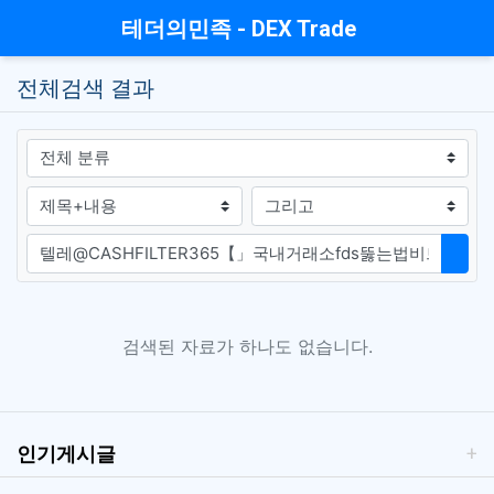
메뉴
테더의민족 - DEX Trade
전체검색 결과
그룹
검색조건
검색방법
검색어
검색
검색된 자료가 하나도 없습니다.
인기게시글