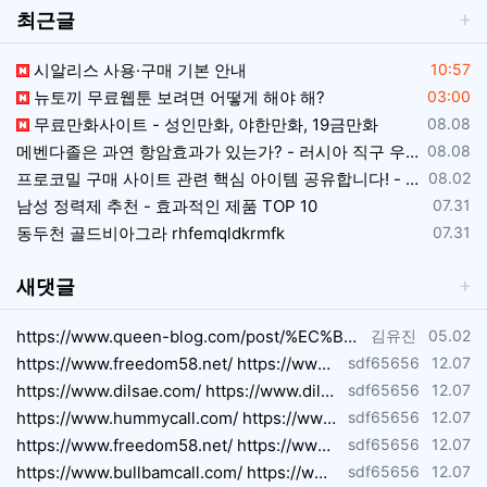
최근글
등록일
시알리스 사용·구매 기본 안내
10:57
등록일
뉴토끼 무료웹툰 보려면 어떻게 해야 해?
03:00
등록일
무료만화사이트 - 성인만화, 야한만화, 19금만화
08.08
등록일
메벤다졸은 과연 항암효과가 있는가? - 러시아 직구 우라몰 ulA24.top
08.08
등록일
프로코밀 구매 사이트 관련 핵심 아이템 공유합니다! - 비아센터
08.02
등록일
남성 정력제 추천 - 효과적인 제품 TOP 10
07.31
등록일
동두천 골드비아그라 rhfemqldkrmfk
07.31
새댓글
등록자
등록일
https://www.queen-blog.com/post/%EC%B2%AD%EC%96%91%EC%B6%9C%EC%9E%A5%EC%95%88%EB…
김유진
05.02
등록자
등록일
https://www.freedom58.net/ https://www.freedom58.net/about https://www.freedom…
sdf65656
12.07
등록자
등록일
https://www.dilsae.com/ https://www.dilsae.com/dalseong https://www.dilsae.com…
sdf65656
12.07
등록자
등록일
https://www.hummycall.com/ https://www.hummycall.com/2 https://www.hummycall.c…
sdf65656
12.07
등록자
등록일
https://www.freedom58.net/ https://www.freedom58.net/about https://www.freedom…
sdf65656
12.07
등록자
등록일
https://www.bullbamcall.com/ https://www.bullbamcall.com/1 https://www.bullbam…
sdf65656
12.07