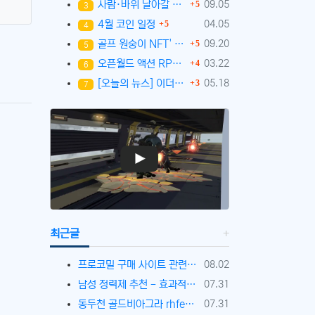
등록일
사람·바위 날아갈 속도 ‘힌남노’
09.05
5
3
댓글
등록일
4월 코인 일정
04.05
5
4
댓글
등록일
골프 원숭이 NFT' BAGC, 팝업스토어 오픈
09.20
5
5
댓글
등록일
오픈월드 액션 RPG ‘원신’, 버전 업데이트 실시
03.22
4
6
댓글
등록일
[오늘의 뉴스] 이더리움 떠나려는 '지루한 원숭이들'
05.18
3
7
최근글
등록일
프로코밀 구매 사이트 관련 핵심 아이템 공유합니다! - 비아센터
08.02
등록일
남성 정력제 추천 - 효과적인 제품 TOP 10
07.31
등록일
동두천 골드비아그라 rhfemqldkrmfk
07.31