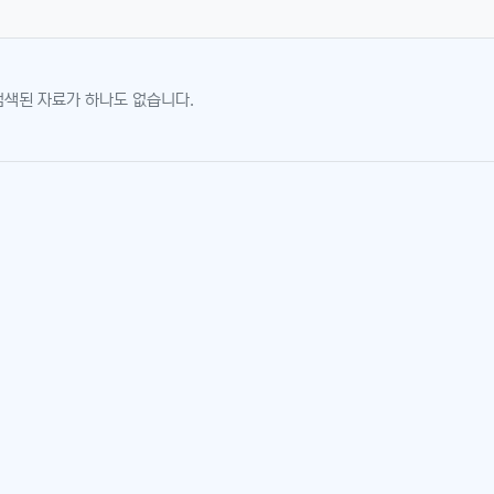
검색된 자료가 하나도 없습니다.