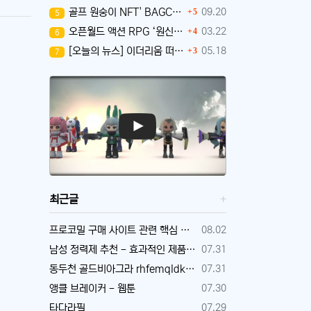
댓글
등록일
골프 원숭이 NFT' BAGC, 팝업스토어 오픈
09.20
5
5
댓글
등록일
오픈월드 액션 RPG ‘원신’, 버전 업데이트 실시
03.22
4
6
댓글
등록일
[오늘의 뉴스] 이더리움 떠나려는 '지루한 원숭이들'
05.18
3
7
최근글
등록일
프로코밀 구매 사이트 관련 핵심 아이템 공유합니다! - 비아센터
08.02
등록일
남성 정력제 추천 - 효과적인 제품 TOP 10
07.31
등록일
동두천 골드비아그라 rhfemqldkrmfk
07.31
등록일
앵클 브레이커 - 웹툰
07.30
등록일
타다라필
07.29