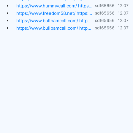
등록자
등록일
https://www.hummycall.com/ https://www.hummycall.com/2 https://www.hummycall.c…
sdf65656
12.07
등록자
등록일
https://www.freedom58.net/ https://www.freedom58.net/about https://www.freedom…
sdf65656
12.07
등록자
등록일
https://www.bullbamcall.com/ https://www.bullbamcall.com/1 https://www.bullbam…
sdf65656
12.07
등록자
등록일
https://www.bullbamcall.com/ https://www.bullbamcall.com/1 https://www.bullbam…
sdf65656
12.07