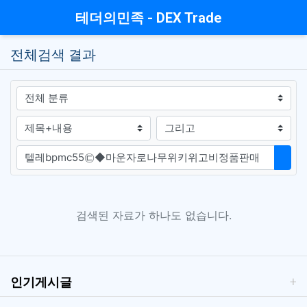
메뉴
테더의민족 - DEX Trade
전체검색 결과
그룹
검색조건
검색방법
검색어
검색
검색된 자료가 하나도 없습니다.
인기게시글