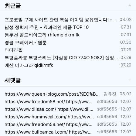
최근글
등록일
프로코밀 구매 사이트 관련 핵심 아이템 공유합니다! - 비아센터
08.02
등록일
남성 정력제 추천 - 효과적인 제품 TOP 10
07.31
등록일
동두천 골드비아그라 rhfemqldkrmfk
07.31
등록일
앵클 브레이커 - 웹툰
07.30
등록일
타다라필
07.29
등록일
부평풀싸롱 부평쓰리노 [차실장 OlO 774O 5O82] 십정동쓰리노 동암쓰리노 예약 과정을 이해하는 핵심 가이드 부평노래방 부평셔츠룸 부평유흥 부평룸싸롱 부평3NO 삼산동쓰리노 산곡동쓰리노 굴포
07.29
등록일
예산 비아그라 qldkrmfk
07.29
새댓글
등록자
등록일
https://www.queen-blog.com/post/%EC%B2%AD%EC%96%91%EC%B6%9C%EC%9E%A5%EC%95%88%EB…
김유진
05.02
등록자
등록일
https://www.freedom58.net/ https://www.freedom58.net/about https://www.freedom…
sdf65656
12.07
등록자
등록일
https://www.dilsae.com/ https://www.dilsae.com/dalseong https://www.dilsae.com…
sdf65656
12.07
등록자
등록일
https://www.hummycall.com/ https://www.hummycall.com/2 https://www.hummycall.c…
sdf65656
12.07
등록자
등록일
https://www.freedom58.net/ https://www.freedom58.net/about https://www.freedom…
sdf65656
12.07
등록자
등록일
https://www.bullbamcall.com/ https://www.bullbamcall.com/1 https://www.bullbam…
sdf65656
12.07