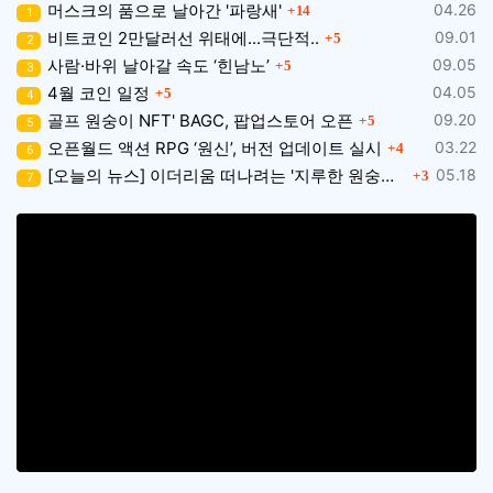
댓글
등록일
머스크의 품으로 날아간 '파랑새'
04.26
14
1
댓글
등록일
비트코인 2만달러선 위태에...극단적..
09.01
5
2
댓글
등록일
사람·바위 날아갈 속도 ‘힌남노’
09.05
5
3
댓글
등록일
4월 코인 일정
04.05
5
4
댓글
등록일
골프 원숭이 NFT' BAGC, 팝업스토어 오픈
09.20
5
5
댓글
등록일
오픈월드 액션 RPG ‘원신’, 버전 업데이트 실시
03.22
4
6
댓글
등록일
[오늘의 뉴스] 이더리움 떠나려는 '지루한 원숭이들'
05.18
3
7