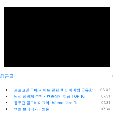
최근글
등록일
프로코밀 구매 사이트 관련 핵심 아이템 공유합니다! - 비아센터
08.02
등록일
남성 정력제 추천 - 효과적인 제품 TOP 10
07.31
등록일
동두천 골드비아그라 rhfemqldkrmfk
07.31
등록일
앵클 브레이커 - 웹툰
07.30