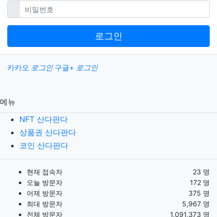
필수
비밀번호
로그인
소셜계정으로 로그인
카카오
로그인
구글+
로그인
메뉴
NFT 산다판다
상품권 산다판다
코인 산다판다
현재 접속자
23 명
오늘 방문자
172 명
어제 방문자
375 명
최대 방문자
5,967 명
전체 방문자
1,091,373 명