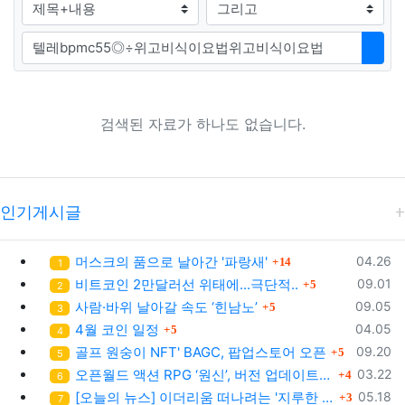
검색조건
검색방법
검색어
검색
검색된 자료가 하나도 없습니다.
인기게시글
댓글
등록일
머스크의 품으로 날아간 '파랑새'
04.26
14
1
댓글
등록일
비트코인 2만달러선 위태에...극단적..
09.01
5
2
댓글
등록일
사람·바위 날아갈 속도 ‘힌남노’
09.05
5
3
댓글
등록일
4월 코인 일정
04.05
5
4
댓글
등록일
골프 원숭이 NFT' BAGC, 팝업스토어 오픈
09.20
5
5
댓글
등록일
오픈월드 액션 RPG ‘원신’, 버전 업데이트 실시
03.22
4
6
댓글
등록일
[오늘의 뉴스] 이더리움 떠나려는 '지루한 원숭이들'
05.18
3
7