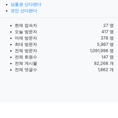
상품권 산다판다
코인 산다판다
현재 접속자
27 명
오늘 방문자
417 명
어제 방문자
378 명
최대 방문자
5,967 명
전체 방문자
1,091,996 명
전체 회원수
147 명
전체 게시물
82,268 개
전체 댓글수
1,862 개