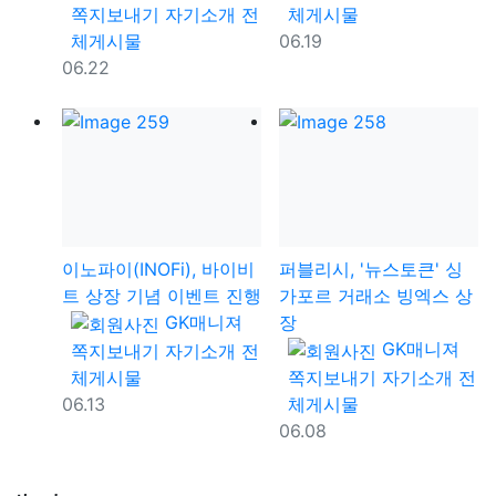
쪽지보내기
자기소개
전
체게시물
등록일
체게시물
06.19
등록일
06.22
이노파이(INOFi), 바이비
퍼블리시, '뉴스토큰' 싱
트 상장 기념 이벤트 진행
가포르 거래소 빙엑스 상
등록자
GK매니져
장
등록자
GK매니져
쪽지보내기
자기소개
전
체게시물
쪽지보내기
자기소개
전
등록일
06.13
체게시물
등록일
06.08