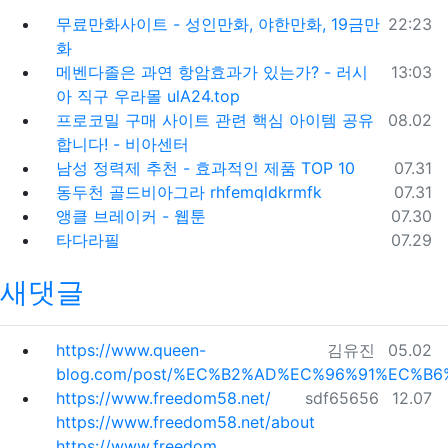
등록일
무료만화사이트 - 성인만화, 야한만화, 19금만
22:23
화
등록일
메벤다졸은 과연 항암효과가 있는가? - 러시
13:03
아 직구 우라몰 ulA24.top
등록일
프로코밀 구매 사이트 관련 핵심 아이템 공유
08.02
합니다! - 비아센터
등록일
남성 정력제 추천 - 효과적인 제품 TOP 10
07.31
등록일
동두천 골드비아그라 rhfemqldkrmfk
07.31
등록일
앵클 브레이커 - 웹툰
07.30
등록일
타다라필
07.29
새댓글
등록자
등록일
https://www.queen-
김유진
05.02
blog.com/post/%EC%B2%AD%EC%96%91%EC%
등록자
등록일
https://www.freedom58.net/
sdf65656
12.07
https://www.freedom58.net/about
https://www.freedom…