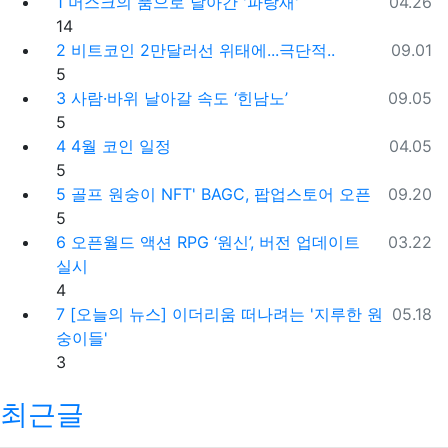
등록일
1
머스크의 품으로 날아간 '파랑새'
04.26
댓글
14
등록일
2
비트코인 2만달러선 위태에...극단적..
09.01
댓글
5
등록일
3
사람·바위 날아갈 속도 ‘힌남노’
09.05
댓글
5
등록일
4
4월 코인 일정
04.05
댓글
5
등록일
5
골프 원숭이 NFT' BAGC, 팝업스토어 오픈
09.20
댓글
5
등록일
6
오픈월드 액션 RPG ‘원신’, 버전 업데이트
03.22
실시
댓글
4
등록일
7
[오늘의 뉴스] 이더리움 떠나려는 '지루한 원
05.18
숭이들'
댓글
3
최근글